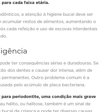
para cada faixa etária.
odônticos, a atenção à higiene bucal deve ser
em acumular restos de alimentos, aumentando o
pós cada refeição e uso de escovas interdentais
odo.
igência
 pode ter consequências sérias e duradouras. Se
ição dos dentes e causar dor intensa, além de
es permanentes. Outro problema comum é a
ausada pelo acúmulo de placa bacteriana.
r para periodontite, uma condição mais grave
u hálito, ou halitose, também é um sinal de
bucal da criança e pode ter diversas causas,