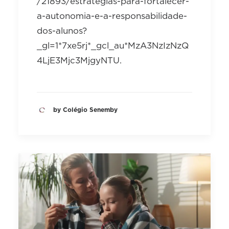
/21893/estrategias-para-fortalecer-
a-autonomia-e-a-responsabilidade-
dos-alunos?
_gl=1*7xe5rj*_gcl_au*MzA3NzIzNzQ
4LjE3Mjc3MjgyNTU.
by Colégio Senemby