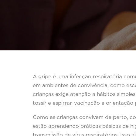
A gripe é uma infecção respiratória comu
em ambientes de convivência, como escol
crianças exige atenção a hábitos simple
tossir e espirrar, vacinação e orientação
Como as crianças convivem de perto, co
estão aprendendo práticas básicas de hi
transmissão de vírus respiratórios. Isso 